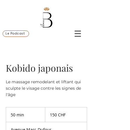
Le Podcast
Kobido japonais
Le massage remodelant et liftant qui
sculpte le visage contre les signes de
l'âge
150
francs
50 min
5
150 CHF
suisses
0
m
Avenue Marc-Dufour