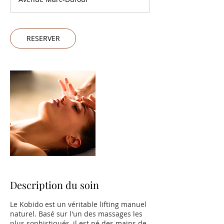
i
n
RESERVER
Description du soin
Le Kobido est un véritable lifting manuel
naturel. Basé sur l'un des massages les
plus sophistiqués, il est né des mains de